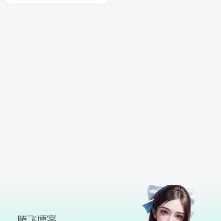
球
SVG波浪
豆包去水印
腾飞快递柜
腾飞图床
26/06/11更新
腾飞博客