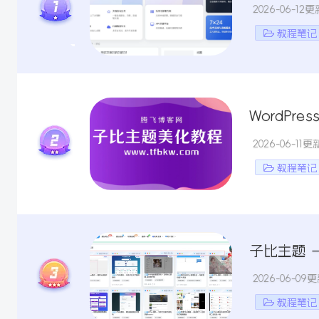
2026-06-12更
教程笔记
球
SVG波浪
豆包去水印
腾飞快递柜
腾飞图床
WordPr
2026-06-11更
教程笔记
子比主题 
2026-06-09
6/06/11更新
教程笔记