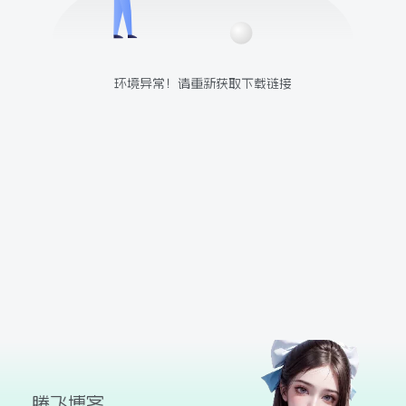
球
SVG波浪
豆包去水印
腾飞快递柜
腾飞图床
环境异常！请重新获取下载链接
26/06/11更新
腾飞博客