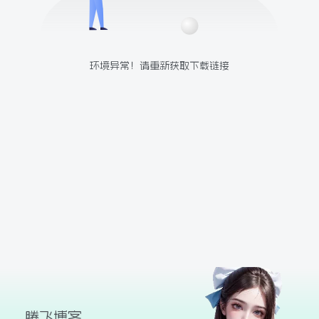
球
SVG波浪
豆包去水印
腾飞快递柜
腾飞图床
环境异常！请重新获取下载链接
26/06/11更新
腾飞博客