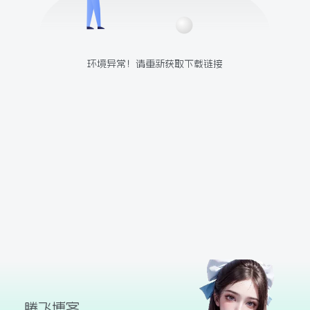
球
SVG波浪
豆包去水印
腾飞快递柜
腾飞图床
环境异常！请重新获取下载链接
26/06/11更新
腾飞博客