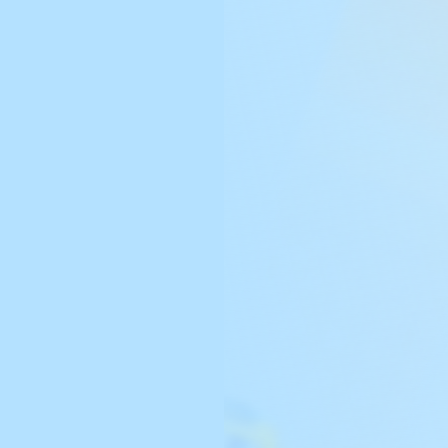
球
SVG波浪
豆包去水印
腾飞快递柜
腾飞图床