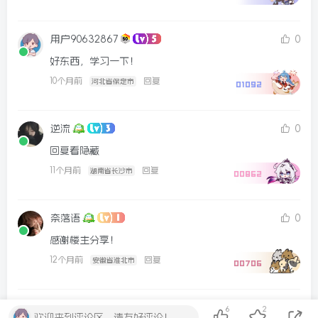
用户90632867
0
好东西，学习一下！
10个月前
回复
河北省保定市
01092
逆流
0
回复看隐藏
11个月前
回复
湖南省长沙市
00862
奈落语
0
感谢楼主分享！
12个月前
回复
安徽省淮北市
00706
用户32646236
0
6
2
欢迎来到评论区，请友好评论！